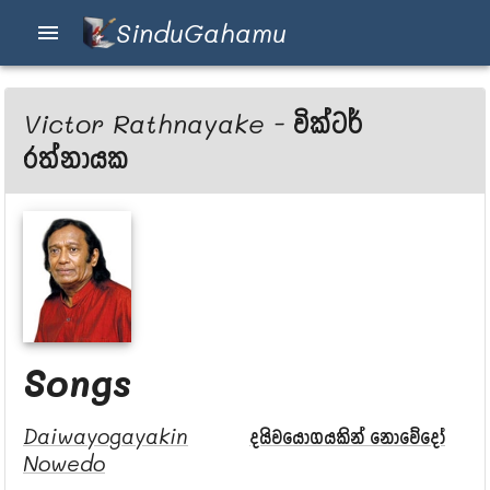
SinduGahamu
Victor Rathnayake
-
වික්ටර්
රත්නායක
Songs
Daiwayogayakin
දයිවයොගයකින් නොවේදෝ
Nowedo