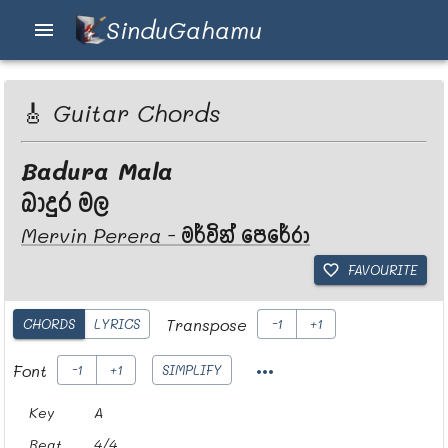
SinduGahamu
🎸 Guitar Chords
Badura Mala
බාදුර මල
Mervin Perera
-
මර්වින් පෙරේරා
FAVOURITE
Transpose
CHORDS
LYRICS
-1
+1
Font
-1
+1
SIMPLIFY
Key
A
Beat
4/4