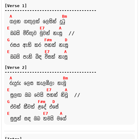
[Verse 1]
-------------------------------------
A
Bm
ගලන
ගඟුලක්
ලෙසින්
දු
ටු
E
E7
A
ඔබයි
මිරිඟුව
මුවන්
නැ
සූ
//
G
F#m
D
රසය
ඇති
කර
පනක්
නැ
සූ
E
E7
A
ඔබයි
පැනි
බිඳ
විසක්
නැ
සූ
[Verse 2]
-------------------------------------
A
Bm
රුදුරු
ලෙස
කැලඹිලා
හැ
මූ
E
E7
A
සුලඟ
ඔබ
වෙයි
පහන්
නි
වූ
//
G
F#m
D
එවන්
කීවත්
ළදේ
එ
සේ
E
E7
A
සුපුන්
සඳ
ඔබ
තමයි
ම
ගේ