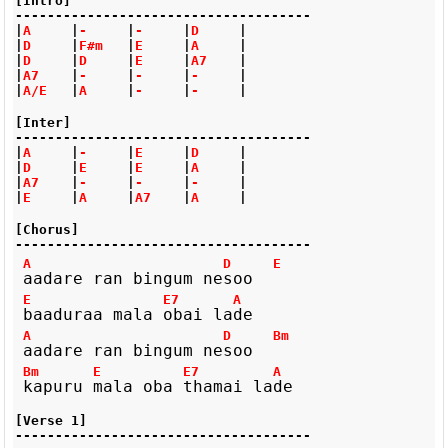
[Intro]
-------------------------------------
|
A     
|
-     
|
-     
|
D     
|
|
D     
|
F#m   
|
E     
|
A     
|
|
D     
|
D     
|
E     
|
A7    
|
|
A7    
|
-     
|
-     
|
-     
|
|
A/E   
|
A     
|
-     
|
-     
|
[Inter]
-------------------------------------
|
A     
|
-     
|
E     
|
D     
|
|
D     
|
E     
|
E     
|
A     
|
|
A7    
|
-     
|
-     
|
-     
|
|
E     
|
A     
|
A7    
|
A     
|
[Chorus]
-------------------------------------
A
D
E
aadare
ran
bingum
ne
soo
E
E7
A
baaduraa
mala
obai
la
de
A
D
Bm
aadare
ran
bingum
ne
soo
Bm
E
E7
A
kapuru
mala
oba
thamai
la
de
[Verse 1]
-------------------------------------