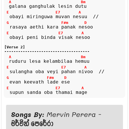
A
Bm
galana
ganghulak
lesin
du
tu
E
E7
A
obayi
miringuwa
muvan
ne
suu
//
G
F#m
D
rasaya
aethi
kara
panak
ne
soo
E
E7
A
obayi
peni
binda
visak
ne
soo
[Verse 2]
-------------------------------------
A
Bm
ruduru
lesa
kelambilaa
he
muu
E
E7
A
sulangha
oba
veyi
pahan
ni
voo
//
G
F#m
D
evan
keevath
lade
e
se
E
E7
A
supun
sanda
oba
thamai
ma
ge
Songs By:
Mervin Perera
-
මර්වින් පෙරේරා